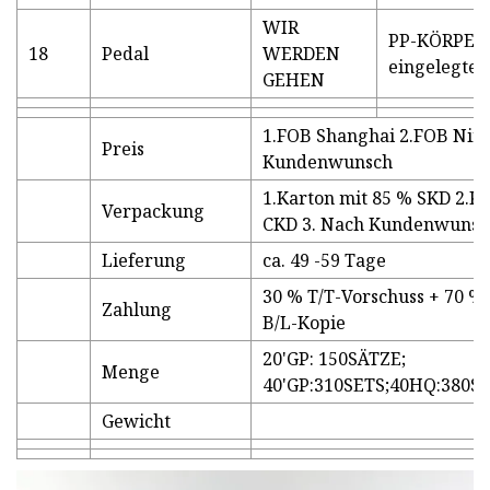
WIR
PP-KÖRPER,
18
Pedal
WERDEN
eingelegtes 
GEHEN
1.FOB Shanghai 2.FOB Nin
Preis
Kundenwunsch
1.Karton mit 85 % SKD 2.K
Verpackung
CKD 3. Nach Kundenwunsc
Lieferung
ca. 49 -59 Tage
30 % T/T-Vorschuss + 70 %
Zahlung
B/L-Kopie
20'GP: 150SÄTZE;
Menge
40'GP:310SETS;40HQ:380S
Gewicht