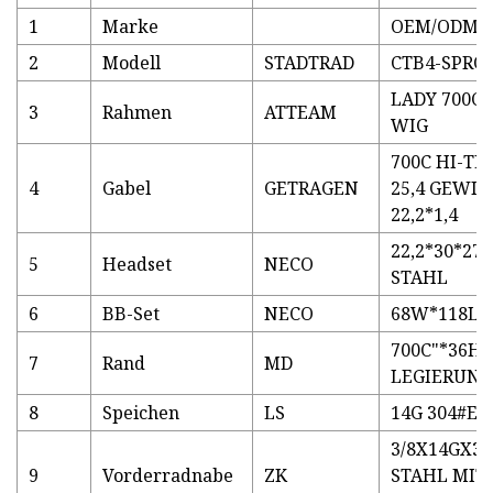
1
Marke
OEM/ODM
2
Modell
STADTRAD
CTB4-SPRO
LADY 700C
3
Rahmen
ATTEAM
WIG
700C HI-T
4
Gabel
GETRAGEN
25,4 GEWIN
22,2*1,4
22,2*30*27*
5
Headset
NECO
STAHL
6
BB-Set
NECO
68W*118L
700C"*36H 
7
Rand
MD
LEGIERUNG
8
Speichen
LS
14G 304#E
3/8X14GX3
9
Vorderradnabe
ZK
STAHL MIT