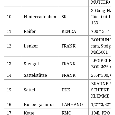
MUTTER+U
3-Gang-Nab
10
Hinterradnaben
SR
Rücktrittbr
163
11
Reifen
KENDA
700 * 35 ° C
BOHRUNG: 2
12
Lenker
FRANK
mm, Steigu
Mal6061
LEGIERUNG, 
13
Stengel
FRANK
BOR:Φ25,4 S
14
Sattelstütze
FRANK
25,4*300, 
BRAUNE AB
15
Sattel
DDK
SCHIENE, M
KLEMME
16
Kurbelgarnitur
LANHANG
1/2"*3/32"
17
Kette
KMC
104L PPO