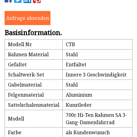
Anfrage absenden
Basisinformation.
Modell Nr.
CTB
Rahmen Material
Stahl
Gefaltet
Entfaltet
Schaltwerk-Set
Innere 3 Geschwindigkeit
Gabelmaterial
Stahl
Felgenmaterial
Aluminium
Sattelschalenmaterial
Kunstleder
700c Hi-Ten Rahmen SA 3-
Modell
Gang-Damenfahrrad
Farbe
als Kundenwunsch