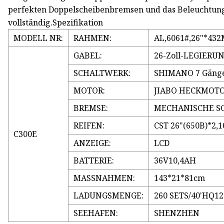
perfekten Doppelscheibenbremsen und das Beleuchtungs
vollständig.Spezifikation
MODELL NR:
RAHMEN:
AL,6061#,26"*43
GABEL:
26-Zoll-LEGIER
SCHALTWERK:
SHIMANO 7 Gäng
MOTOR:
JIABO HECKMOTO
BREMSE:
MECHANISCHE S
REIFEN:
CST 26"(650B)*2,1
C300E
ANZEIGE:
LCD
BATTERIE:
36V10,4AH
MASSNAHMEN:
143*21*81cm
LADUNGSMENGE:
260 SETS/40'HQ12
SEEHAFEN:
SHENZHEN