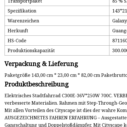
Transportpaket
85 % 
Spezifikation
143*2
Warenzeichen
Galaxy
Herkunft
Guang
HS-Code
87116
Produktionskapazität
300.00
Verpackung & Lieferung
Paketgröße 143,00 cm * 23,00 cm * 82,00 cm Paketbrutt
Produktbeschreibung
Elektrisches Stadtfahrrad C300E-36V*250W 700C. VER
verbesserte Materialien. Rahmen mit Step-Through-Ge
Mit allen Vorteilen des Cityscape ist dies der wahre Ko
AUSGEZEICHNETES FAHREN ERFAHRUNG – Ausgestattet mi
Gangschaltung und Doppelstoßdämpfer. Mit Cityscape kö