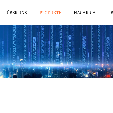
ÜBER UNS
PRODUKTE
NACHRICHT
Elektrofahrräder
Mountainbikes
Fatbikes
Schotterräder
Enduro-Bikes
Komfortfahrräder
Downhill-Bikes
Hardtail-Bikes
Pendlerfahrräder