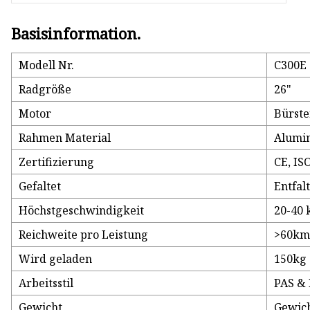
Basisinformation.
Modell Nr.
C300E
Radgröße
26"
Motor
Bürste
Rahmen Material
Alumi
Zertifizierung
CE, IS
Gefaltet
Entfal
Höchstgeschwindigkeit
20-40 
Reichweite pro Leistung
>60k
Wird geladen
150kg
Arbeitsstil
PAS & 
Gewicht
Gewich