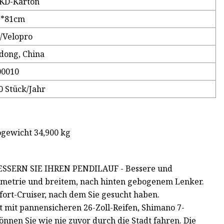
SKD-Karton
1*81cm
/Velopro
dong, China
00010
0 Stück/Jahr
ogewicht 34,900 kg
BESSERN SIE IHREN PENDILAUF - Bessere und
ometrie und breitem, nach hinten gebogenem Lenker.
mfort-Cruiser, nach dem Sie gesucht haben.
t pannensicheren 26-Zoll-Reifen, Shimano 7-
nnen Sie wie nie zuvor durch die Stadt fahren. Die