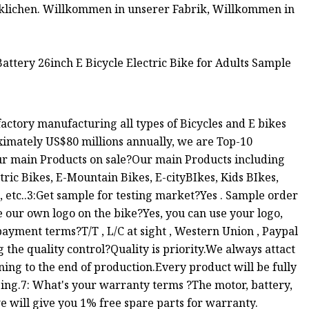
klichen. Willkommen in unserer Fabrik, Willkommen in
actory manufacturing all types of Bicycles and E bikes
ximately US$80 millions annually, we are Top-10
ur main Products on sale?Our main Products including
ctric Bikes, E-Mountain Bikes, E-cityBIkes, Kids BIkes,
 etc..3:Get sample for testing market?Yes . Sample order
se our own logo on the bike?Yes, you can use your logo,
yment terms?T/T , L/C at sight , Western Union , Paypal
the quality control?Quality is priority.We always attact
ing to the end of production.Every product will be fully
ing.7: What's your warranty terms ?The motor, battery,
e will give you 1% free spare parts for warranty.