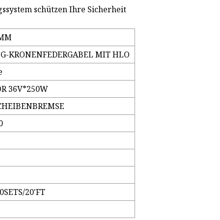
system schützen Ihre Sicherheit
2MM
UNG-KRONENFEDERGABEL MIT HLO
e
R 36V*250W
CHEIBENBREMSE
0
0SETS/20'FT