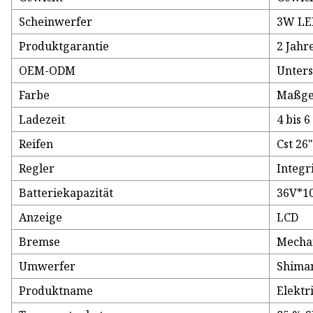
Scheinwerfer
3W LE
Produktgarantie
2 Jahr
OEM-ODM
Unters
Farbe
Maßge
Ladezeit
4 bis 
Reifen
Cst 26
Regler
Integr
Batteriekapazität
36V*10
Anzeige
LCD
Bremse
Mecha
Umwerfer
Shima
Produktname
Elektr