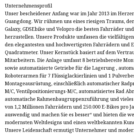
Unternehmensprofil
Unser bescheidener Anfang war im Jahr 2013 im Herzen 
Guangdong. Wir rühmen uns eines riesigen Traums, der
Galaxy, GDSEbike und Velopro die besten Fahrräder und 
herzustellen. Unsere Produkte umfassen die vielfältigen
den elegantesten und hochwertigsten Fahrrädern und E-
Quadratmeter. Unser Kernstück basiert auf dem Vertra
Mitarbeitern. Die Anlage umfasst 8 betriebsbereite Mon
sowie automatisierte Getriebe für die Lagerung , automat
Roboterarmen für 7 Flüssiglackierlinien und 1 Pulverbe
Montageausrüstung, einschließlich automatischer Radp
M/C, Ventilpositionierungs-M/C, automatisiertes Rad 
automatische Rahmenbaugruppenzuführung und vieles m
von 1,2 Millionen Fahrrädern und 250.000 E-Bikes pro Ja
auswendig und machen Sie es besser“ und bieten die we
modernsten Weltdesigns und einen weltbekannten Kunde
Unsere Leidenschaft ermutigt Unternehmer und moder