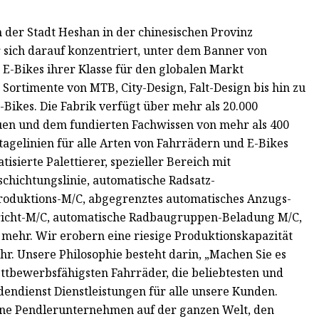
der Stadt Heshan in der chinesischen Provinz
 sich darauf konzentriert, unter dem Banner von
E-Bikes ihrer Klasse für den globalen Markt
 Sortimente von MTB, City-Design, Falt-Design bis hin zu
Bikes. Die Fabrik verfügt über mehr als 20.000
uen und dem fundierten Fachwissen von mehr als 400
tagelinien für alle Arten von Fahrrädern und E-Bikes
isierte Palettierer, spezieller Bereich mit
schichtungslinie, automatische Radsatz-
roduktions-M/C, abgegrenztes automatisches Anzugs-
Abricht-M/C, automatische Radbaugruppen-Beladung M/C,
ehr. Wir erobern eine riesige Produktionskapazität
hr. Unsere Philosophie besteht darin, „Machen Sie es
ttbewerbsfähigsten Fahrräder, die beliebtesten und
ndienst Dienstleistungen für alle unsere Kunden.
ne Pendlerunternehmen auf der ganzen Welt, den