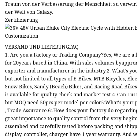
Traum von der Verbesserung der Menschheit zu verwir
der Welt von Galaxy.
Zertifizierung
VERSAND UND LIEFERUNGFAQ
1. Are you a Factory or Trading Company?Yes, We are a f
for 20years based in China. With sales volumes byappro
exporter and manufacturer in the industry.2. What's yo
but not limited to all types of E-Bikes, MTB Bicycles, Ele
Snow Bikes, Sandy (Beach) Bikes, and Racing Road Bikes,
is available for quality check and market test.4. Can I u
but MOQ need 50pcs per model per color5:What's your pa
, Trade Assurance.6:.How does your factory do regarding 
great importance to quality control from the very beginn
assembed and carefully tested before packing and shipp
display, controller, charger have 1 year warranty. And w