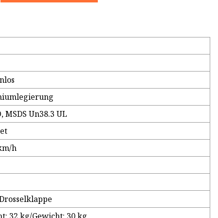
nlos
niumlegierung
O, MSDS Un38.3 UL
tet
km/h
m
Drosselklappe
t: 32 kg/Gewicht: 30 kg