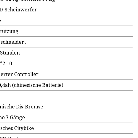
D-Scheinwerfer
e
tützung
schneidert
6 Stunden
"*2,10
ierter Controller
,4ah (chinesische Batterie)
nische Dis-Bremse
no 7 Gänge
isches Citybike